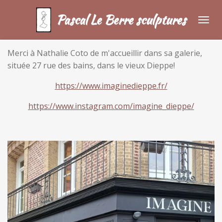
Passer
Pascal Le Berre sculptures
au
contenu
principal
Merci à Nathalie Coto de m'accueillir dans sa galerie,
située 27 rue des bains, dans le vieux Dieppe!
https://www.imaginedieppe.fr/
https://www.instagram.com/imagine_dieppe/