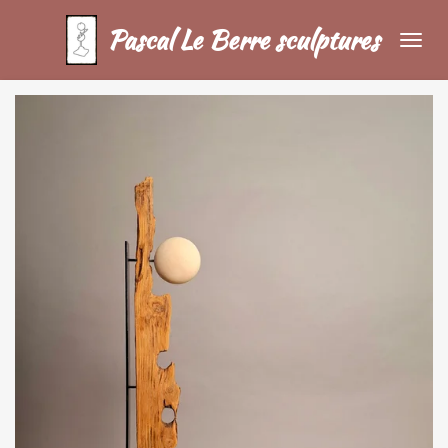
Passer
Pascal Le Berre sculptures
au
contenu
principal